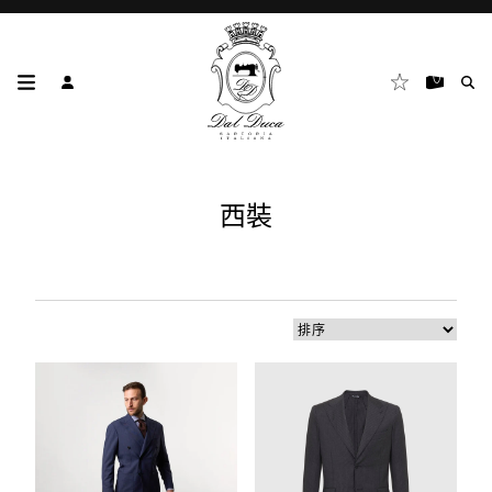
西裝
8
個
結
果