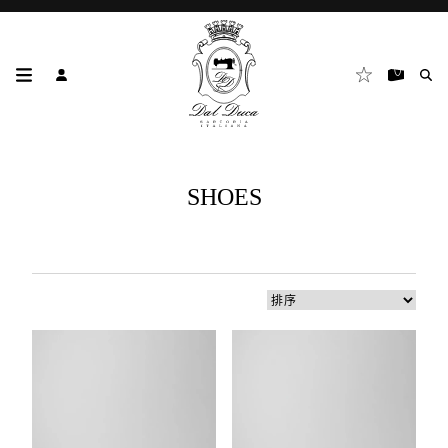
SHOES
4
個
結
果