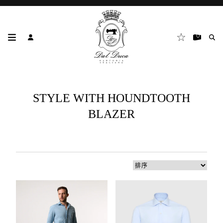
STYLE WITH HOUNDTOOTH
BLAZER
3
個
結
果