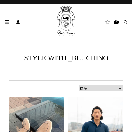
STYLE WITH _BLUCHINO
4
個
結
果