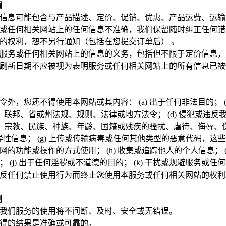
漏
信息可能包含与产品描述、定价、促销、优惠、产品运费、运输
或任何相关网站上的任何信息不准确，我们保留随时纠正任何错
的权利，恕不另行通知（包括在您提交订单后） 。
服务或任何相关网站上的信息的义务，包括但不限于定价信息，
刷新日期不应被视为表明服务或任何相关网站上的所有信息已被
外，您还不得使用本网站或其内容： (a) 出于任何非法目的； (
国际、联邦、省或州法规、规则、法律或地方法令； (d) 侵犯或违
性取向、宗教、民族、种族、年龄、国籍或残疾的骚扰、虐待、侮辱
或误导性信息； (g) 上传或传输病毒或任何其他类型的恶意代码，
的功能或操作的方式使用； (h) 收集或追踪他人的个人信息； (
 (j) 出于任何淫秽或不道德的目的； (k) 干扰或规避服务或
反任何禁止使用行为而终止您使用本服务或任何相关网站的权利
制
我们服务的使用将不间断、及时、安全或无错误。
得的结果是准确或可靠的。