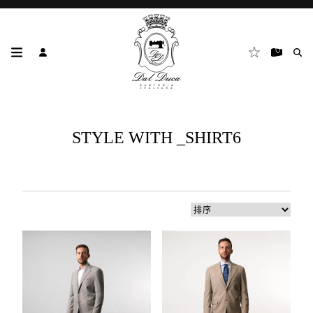
STYLE WITH _SHIRT6
3
个
结
果