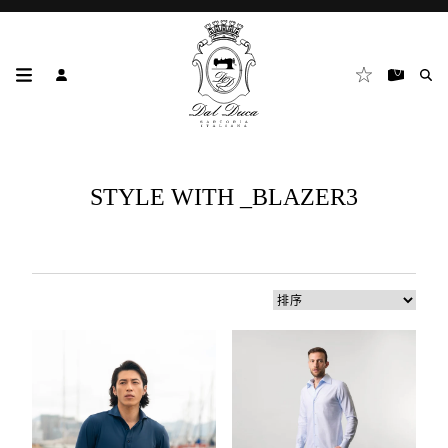
STYLE WITH _BLAZER3
4
个
结
果